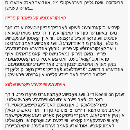
פּראָדוקטן וואָס גלייַכן פּערפעקטלי מיט אונדזער קאַסטאַמערז ס
באדערפענישן.
קאָנקורענטפֿעיִקע פֿאַבריק פּרייזן
קינליאָן'ס קאָנקורענטפֿעיִקע פֿאַבריק־פּרייזן שטעלט אונדז נאָך
מער באַזונדער פֿון דער קאָנקורענץ. דורך פֿאַרשטאַרקטע און
עפֿעקטיווע פּראָדוקציע־פּראָצעסן, ווי אויך קאָסטן־עפֿעקטיווע
מיטלען, אָפֿערן מיר אונדזערע 3־וועג פּאַסיווע קאָמבינערס צו
זייער קאָנקורענטפֿעיִקע פּרייזן. טראָץ אונדזערע צוטריטלעכע
פּרייזן, מאַכן מיר קיינמאָל נישט קיין קאָמפּראָמיסן אויף
פּראָדוקט־קוואַליטעט, וואָס גאַראַנטירט אַז קאַסטאַמערז
באַקומען אַן אויסגעצייכנטן ווערט פֿאַר זייערע ינוועסטמענטן.
אונדזערע בודזשעט־פֿרײַנדלעכע פֿאַבריק־פּרייזן מאַכן קינליאָן די
בילכער ברירה פֿאַר ביידע קליינע און גרויסע פּראָיעקטן.
אויסערגעוויינלעכע פאָרשטעלונג
די 3 וועג פּאַסיווע קאָמבינערס פּראָדוצירט דורך Keenlion זענען
באַרימט פֿאַר זייער אויסערגעוויינלעכע פאָרשטעלונג,
פאַרלעסלעכקייט און מאַכט האַנדלינג קייפּאַבילאַטיז. די
קאָמבינערס זענען דיזיינד צו צונויפגיסן דרייַ אַרייַנגאַנג סיגנאַלן
אין איין אַרויסגאַנג, מאכן זיי נייטיק אין פאַרשידענע אַפּלאַקיישאַנז
אַזאַ ווי טעלעקאָמוניקאַציע, וויירלעס נעטוואָרקס און סאַטעליט
קאָמוניקאַציע. אונדזערע קאָמבינערס עפֿעקטיוו קאַמביינירן