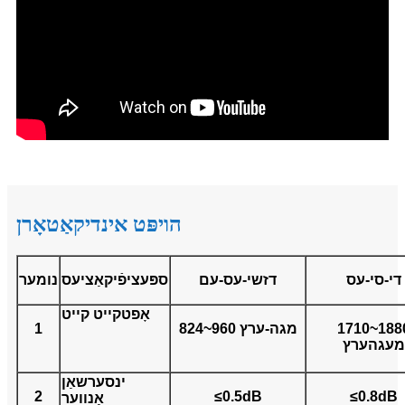
הויפּט אינדיקאַטאָרן
די-סי-עס
דזשי-עס-עם
ספּעציפֿיקאַציעס
נומער
אָפטקייט קייט
1710~188
824~960 מגה-ערץ
1
מעגהערץ
ינסערשאַן
2
≤0.5dB
≤0.8dB
אָנווער