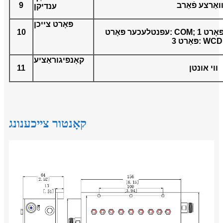
ואַרצע פֿאַרב
9
ענדיקן
פּאָרט צייכן
עפנטלעכער פּאָרט: COM; פּאָרט 1: GSM; פּאָרט 2: DCS;
10
ט 3: WCDMA
קאָנפיגוראַציע
ווי אונטן
11
קאָנטור צייכענונג