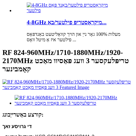
4-8GHz מיקראָסטריפּ פילטער/באַ...
מעלות 100% גאָר נייַ און הויך קוואַליטעט באַנדפּאַס
פילטער איז אַ מיטל וואָס ...
RF 824-960MHz/1710-1880MHz/1920-
2170MHz טריפּלעקסער 3 וועג פּאַסיוו מאַכט
קאָמבינער
קורצע באַשרייַבונג:
די גרויסע זאך