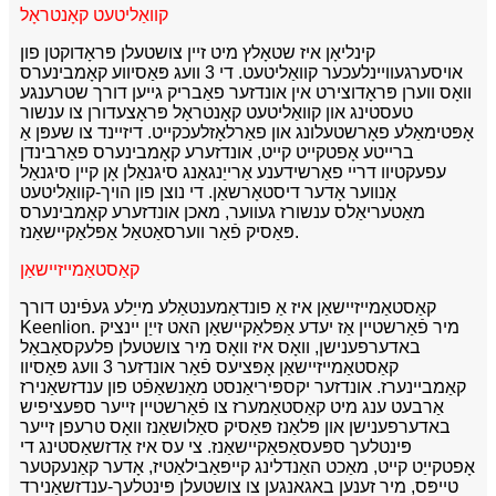
קוואַליטעט קאָנטראָל
קינליאָן איז שטאָלץ מיט זיין צושטעלן פּראָדוקטן פון
אויסערגעוויינלעכער קוואַליטעט. די 3 וועג פּאַסיווע קאָמבינערס
וואָס ווערן פּראָדוצירט אין אונדזער פאַבריק גייען דורך שטרענגע
טעסטינג און קוואַליטעט קאָנטראָל פּראָצעדורן צו ענשור
אָפּטימאַלע פאָרשטעלונג און פאַרלאָזלעכקייט. דיזיינד צו שעפּן אַ
ברייטע אָפטקייט קייט, אונדזערע קאָמבינערס פאַרבינדן
עפעקטיוו דריי פאַרשידענע אַרייַנגאַנג סיגנאַלן אָן קיין סיגנאַל
אָנווער אָדער דיסטאָרשאַן. די נוצן פון הויך-קוואַליטעט
מאַטעריאַלס ענשורז געווער, מאכן אונדזערע קאָמבינערס
פּאַסיק פֿאַר ווערסאַטאַל אַפּלאַקיישאַנז.
קאַסטאַמייזיישאַן
קאַסטאַמייזיישאַן איז אַ פונדאַמענטאַלע מייַלע געפֿינט דורך
Keenlion. מיר פֿאַרשטיין אַז יעדע אַפּלאַקיישאַן האט זייַן יינציק
באדערפענישן, וואָס איז וואָס מיר צושטעלן פלעקסאַבאַל
קאַסטאַמייזיישאַן אָפּציעס פֿאַר אונדזער 3 וועג פּאַסיוו
קאַמביינערז. אונדזער יקספּיריאַנסט מאַנשאַפֿט פון ענדזשאַנירז
אַרבעט ענג מיט קאַסטאַמערז צו פֿאַרשטיין זייער ספּעציפיש
באדערפענישן און פּלאַנז פּאַסיק סאַלושאַנז וואָס טרעפן זייער
פּינטלעך ספּעסאַפאַקיישאַנז. צי עס איז אַדזשאַסטינג די
אָפטקייַט קייט, מאַכט האַנדלינג קייפּאַבילאַטיז, אָדער קאַנעקטער
טייפּס, מיר זענען באגאנגען צו צושטעלן פּינטלעך-ענדזשאַנירד