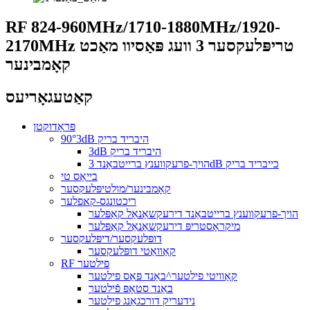
RF 824-960MHz/1710-1880MHz/1920-
2170MHz טריפּלעקסער 3 וועג פּאַסיוו מאַכט
קאָמבינער
קאַטעגאָריעס
פּראָדוקטן
90°3dB היבריד בריק
3dB היבריד בריק
הויך-פרעקווענץ ברייטבאַנד 3dB כייבריד בריק
בייאַס טי
קאָמבינער/מולטיפּלעקסער
ריכטונגס-קאפלער
הויך-פרעקווענץ ברייטבאַנד דירעקשאַנאַל קאַפּלער
מיקראָסטריפּ דירעקשאַנאַל קאַפּלער
דופּלעקסער/דיפּלעקסער
קאַוואַטי דופּלעקסער
RF פילטער
קאַוויטי פילטער^באַנד פּאַס פילטער
באַנד סטאָפּ פֿילטער
נידעריק דורכגאַנג פילטער