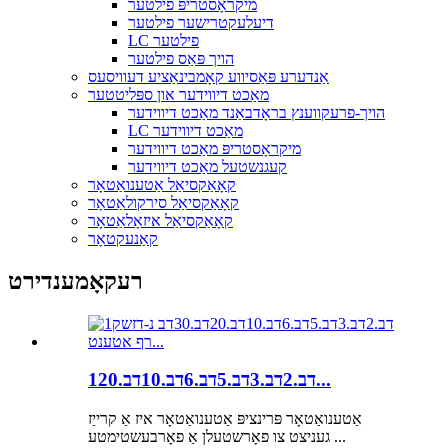
מיקראָסטריפּ פילטער
דיעלעקטרישער פילטער
LC פילטער
הויך פּאַס פילטער
אַנדערע פּאַסיווע קאָמבינאַציע דעוויסעס
מאַכט דיווידער און ספּליטטער
הויך-פרעקווענץ בראָדבאַנד מאַכט דיווידער
LC מאַכט דיווידער
מיקראָסטריפּ מאַכט דיווידער
קעגנשטעל מאַכט דיווידער
קאָאַקסיאַל אַטענואַטאָר
קאָאַקסיאַל סירקולאַטאָר
קאָאַקסיאַל איזאָלאַטאָר
קאַנעקטאָר
רעקאָמענדירט
1דב.2דב.3דב.5דב.6דב.10דב.20...
אַטענואַטאָר פּרינציפּ אַטענואַטאָר איז אַ קרייַז
געניצט צו פאָרשטעלן אַ פאָרבעשטימטע ...