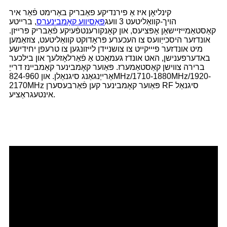
קינליאָן איז אַ פירנדיקע פאַבריק באַרימט פֿאַר איר
הויך-קוואַליטעט 3 וועג
פּאַסיווע קאָמבינערס
, ברייטע
קאַסטאַמייזיישאַן אָפּציעס, און קאָנקורענטפֿעיִקע פֿאַבריק פּרייזן.
אונדזער היסכייַוועס צו העכערע פּראָדוקט קוואַליטעט, צוזאַמען
מיט אונדזער פיייקייט צו צושניידן לייזונגען צו טרעפן יחידישע
באדערפענישן, האט אונדז געמאַכט אַ פֿאַרלאָזלעך און בילכער
ברירה צווישן קאַסטאַמערז. פּאַוער קאָמבינער קאַמביינז דרייַ
אַרייַנגאַנג סיגנאַלן. און 824-960MHz/1710-1880MHz/1920-
2170MHz פּאַוער קאָמבינער קען פֿאַרבעסערן RF סיגנאַל
אינטעגראַציע.