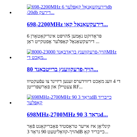
698-2200MHz דירעקשאַנאַל קאָו...
הויפּט אינדיקאַטאָרן 6S פּראָדוקט נאָמען
דירעקשאַנאַל קאַפּלער אָפטקייט ראַן ...
הויך-פרעקווענץ ברייטבאַנד 80...
די 4 וועג מאַכט דיווידערס זענען דיזיינד צו עפֿעקטיוו
צעטיילן און פאַרשפּרייטן RF...
698MHz-2700MHz 90 גראַד 3d...
קינליאָן איז אייער טראַסטיד פאַבריקאַנט פֿאַר
הויך-קוואַליטעט 90 גראַד 3dB כייבריד קאָ...