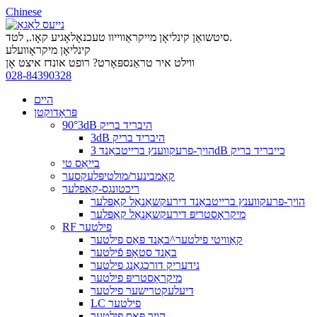
Chinese
סיטשואַן קינליאָן מייקראַווייוו טעכנאָלאָגיע קאָו., לטד.
קינליאָן מיקראָוועלע
ווילט איר טראַנספּאָרט? רופט אונדז איצט אָן
028-84390328
היים
פּראָדוקטן
90°3dB היבריד בריק
3dB היבריד בריק
הויך-פרעקווענץ ברייטבאַנד 3dB כייבריד בריק
בייאַס טי
קאָמבינער/מולטיפּלעקסער
ריכטונגס-קאפלער
הויך-פרעקווענץ ברייטבאַנד דירעקשאַנאַל קאַפּלער
מיקראָסטריפּ דירעקשאַנאַל קאַפּלער
RF פילטער
קאַוויטי פילטער^באַנד פּאַס פילטער
באַנד סטאָפּ פֿילטער
נידעריק דורכגאַנג פילטער
מיקראָסטריפּ פילטער
דיעלעקטרישער פילטער
LC פילטער
הויך פּאַס פילטער