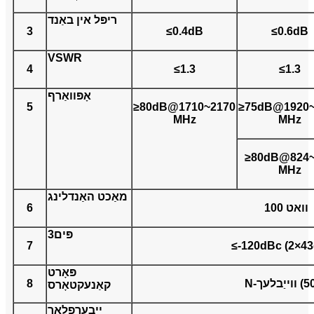
ריפּל אין באַנד
3
≤0.4dB
≤0.6dB
VSWR
4
≤1.3
≤1.3
אָפּוואַרף
5
≥80dB@1710~2170
≥75dB@1920~
MHz
MHz
≥80dB@824~
MHz
מאַכט האַנדלינג
100 וואט
6
פּים3
7
≤-120dBc (2×4
פּאָרט
8
קאַנעקטאָרס
ייבערפלאַך