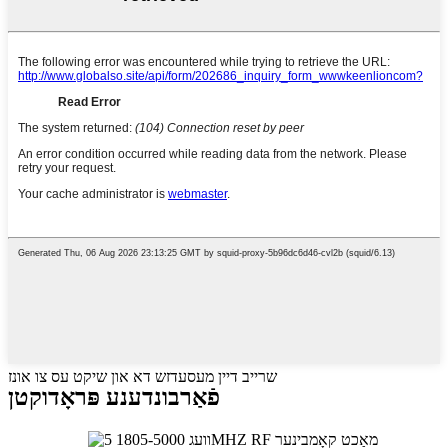
שרייב דיין מעסעדזש דא און שיקט עס צו אונז
פֿאַרבונדענע פּראָדוקטן