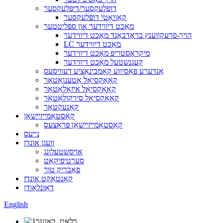
דופּלעקסער/דיפּלעקסער
קאַוואַטי דופּלעקסער
מאַכט דיווידער און ספּליטטער
הויך-פרעקווענץ בראָדבאַנד מאַכט דיווידער
LC מאַכט דיווידער
מיקראָסטריפּ מאַכט דיווידער
קעגנשטעל מאַכט דיווידער
אַנדערע פּאַסיווע קאָמבינאַציע דעוויסעס
קאָאַקסיאַל אַטענואַטאָר
קאָאַקסיאַל איזאָלאַטאָר
קאָאַקסיאַל סירקולאַטאָר
קאַנעקטאָר
קאַסטאַמייזיישאַן
קאַסטאַמייזיישאַן פּראָצעס
נייעס
וועגן אונדז
אויסשטעלונג
סערטיפיקאַט
פאַבריק טור
קאָנטאַקט אונדז
דאַונלאָודן
English