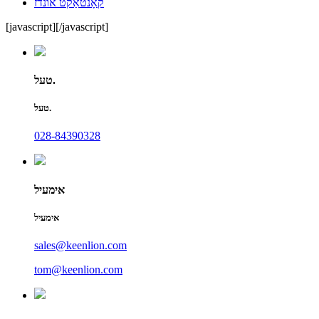
קאָנטאַקט אונדז
[javascript]
[/javascript]
טעל.
טעל.
028-84390328
אימעיל
אימעיל
sales@keenlion.com
tom@keenlion.com