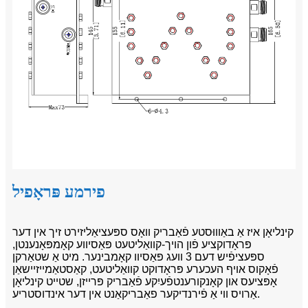
פירמע פּראָפיל
קינליאָן איז אַ באַוווּסטע פֿאַבריק וואָס ספּעציאַליזירט זיך אין דער
פּראָדוקציע פֿון הויך-קוואַליטעט פּאַסיווע קאָמפּאָנענטן,
ספּעציפֿיש דעם 3 וועג פּאַסיוו קאָמבינער. מיט אַ שטאַרקן
פֿאָקוס אויף העכערע פּראָדוקט קוואַליטעט, קאַסטאַמייזיישאַן
אָפּציעס און קאָנקורענטפֿעיִקע פֿאַבריק פּרייזן, שטייט קינליאָן
אַרויס ווי אַ פֿירנדיקער פאַבריקאַנט אין דער אינדוסטריע.