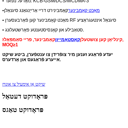
• מאָדעל נומער: KCB-GSM/DCS/WCDMA-3
מאַכט קאָמבינער
קאָמבינירט דריי אַרייַנגאַנג סיגנאַלן
•
• מאַכט קאָמבינער קען פֿאַרבעסערן RF סיגנאַל אינטעגראַציע
• סטאַבילע און קאָנסיסטענטע פאָרשטעלונג.
קינליאָן קען צושטעלן
קאַסטאַמייזן
קאָמבינער, פריי סאַמפּאַלז,
MOQ≥1
יעדע פֿראַגע זענען מיר צופֿרידן צו ענטפֿערן, ביטע שיקט
אייערע פֿראַגעס און אָרדערס.
שיקט אַן אימעיל צו אונדז
פּראָדוקט דעטאַל
פּראָדוקט טאַגס