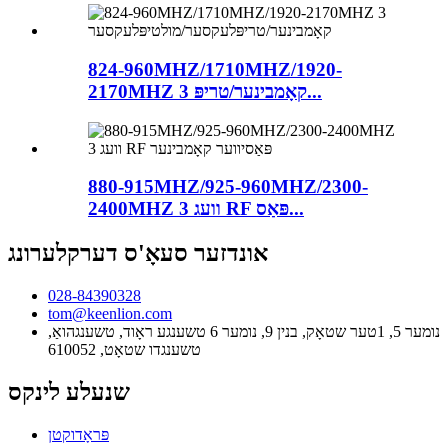
824-960MHZ/1710MHZ/1920-
2170MHZ 3 קאָמבינער/טריפּ...
880-915MHZ/925-960MHZ/2300-
2400MHZ 3 וועג RF פּאַס...
אונדזער סעאָ'ס דערקלערונג
028-84390328
tom@keenlion.com
נומער 5, 1טער שטאָק, בנין 9, נומער 6 טשענגע ראָוד, טשענגהואַ,
טשענגדו שטאָט, 610052
שנעלע לינקס
פּראָדוקטן