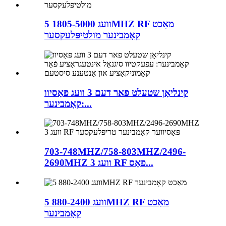
5 וועג 1805-5000MHZ RF מאַכט
קאָמבינער מולטיפּלעקסער
קינליאָן שטעלט פאר דעם 3 וועג פּאַסיוו
קאָמבינער:...
703-748MHZ/758-803MHZ/2496-
2690MHZ 3 וועג RF פּאַס...
5 וועג 880-2400MHZ RF מאַכט
קאָמבינער