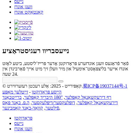
נייעס
וועגן אונדז
קאָנטאַקט אונדז
נייעסבריוו רעגיסטראַציע
פֿאַר פֿראַגעס וועגן אונדזערע פּראָדוקטן אָדער פּרייז־ליסטע, ביטע לאָזט
אונדז אייער בליצפּאָסט־אימעיל און מיר וועלן זיך מיט אייך פֿאַרבינדן אין
24 שעה.
蜀ICP备19037144号-1
© קאַפּירייט - 2025: אַלע רעכטן רעזערווירט.
הייסע פּראָדוקטן
-
זייטלעך מאַפּע
רף דירעקשאַנאַל קאַפּלער
,
180° היבריד קאַפּלער
,
ברייטבאַנד
דירעקשאַנאַל קאַפּלער
,
דופּלעקסער/דיפּלעקסער
,
ה.פ. באַנד פּאַס
,
פֿילטער
,
קוואַד-באַנד קאָמבינער
פּראָדוקטן
נייעס
וועגן אונדז