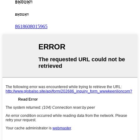
וואַטסאַפּ
וואַטסאַפּ
8618608015965