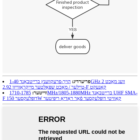
פריערדיג:
הויך-פרעקווענץ ברייטבאַנד 1-40GHz 2 וועג מאַכט
טיילער / מאַכט שפּאַלטער מייקראַווייוו 2.92-F קאָנעקט
ווייטער:
1710-1785MHz/1805-1880MHz ברייטבאַנד UHF SMA-
F דופּלעקסער 150W קאַוויטי דופּלעקסער פֿאַר ראַדיאָ ריפּיטער