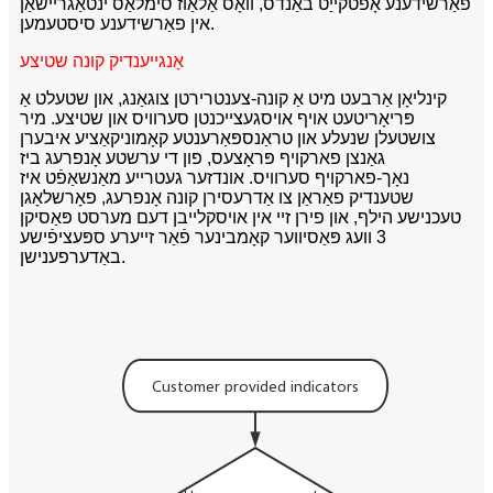
פאַרשידענע אָפטקייַט באַנדס, וואָס אַלאַוז סימלאַס ינטאַגריישאַן
אין פאַרשידענע סיסטעמען.
אָנגייענדיק קונה שטיצע
קינליאָן אַרבעט מיט אַ קונה-צענטרירטן צוגאַנג, און שטעלט אַ
פּריאָריטעט אויף אויסגעצייכנטן סערוויס און שטיצע. מיר
צושטעלן שנעלע און טראַנספּאַרענטע קאָמוניקאַציע איבערן
גאַנצן פארקויף פּראָצעס, פון די ערשטע אָנפרעג ביז
נאָך-פארקויף סערוויס. אונדזער געטרייע מאַנשאַפֿט איז
שטענדיק פאַראַן צו אַדרעסירן קונה אָנפרעג, פאָרשלאָגן
טעכנישע הילף, און פירן זיי אין אויסקלייבן דעם מערסט פּאַסיקן
3 וועג פּאַסיווער קאָמבינער פֿאַר זייערע ספּעציפֿישע
באַדערפענישן.