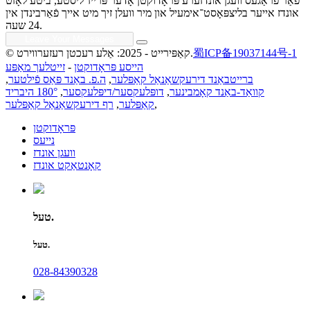
פֿאַר פֿראַגעס וועגן אונדזערע פּראָדוקטן אָדער פּרייז־ליסטע, ביטע לאָזט
אונדז אייער בליצפּאָסט־אימעיל און מיר וועלן זיך מיט אייך פֿאַרבינדן אין
24 שעה.
蜀ICP备19037144号-1
© קאַפּירייט - 2025: אַלע רעכטן רעזערווירט.
הייסע פּראָדוקטן
-
זייטלעך מאַפּע
ברייטבאַנד דירעקשאַנאַל קאַפּלער
,
ה.פ. באַנד פּאַס פֿילטער
,
קוואַד-באַנד קאָמבינער
,
דופּלעקסער/דיפּלעקסער
,
180° היבריד
,
קאַפּלער
,
רף דירעקשאַנאַל קאַפּלער
פּראָדוקטן
נייעס
וועגן אונדז
קאָנטאַקט אונדז
טעל.
טעל.
028-84390328