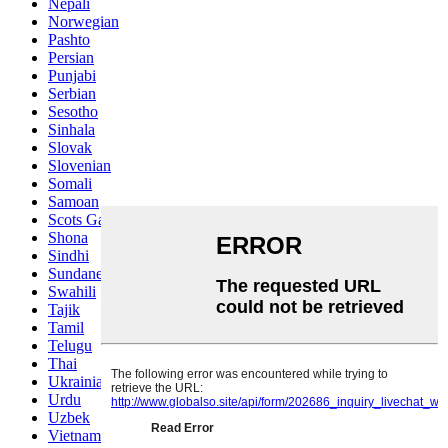
Nepali
Norwegian
Pashto
Persian
Punjabi
Serbian
Sesotho
Sinhala
Slovak
Slovenian
Somali
Samoan
Scots Gaelic
Shona
Sindhi
Sundanese
Swahili
Tajik
Tamil
Telugu
Thai
Ukrainian
Urdu
Uzbek
Vietnamese