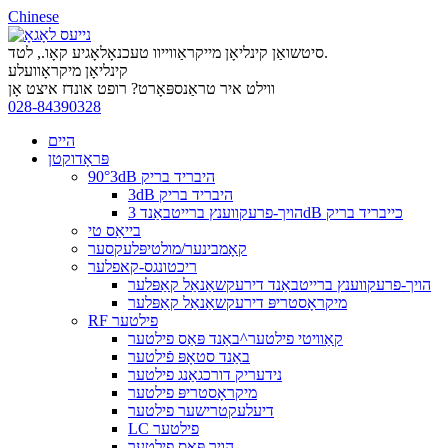
Chinese
סיטשואַן קינליאָן מייקראַווייוו טעכנאָלאָגיע קאָו., לטד.
קינליאָן מיקראָוועלע
ווילט איר טראַנספּאָרט? רופט אונדז איצט אָן
028-84390328
היים
פּראָדוקטן
90°3dB היבריד בריק
3dB היבריד בריק
הויך-פרעקווענץ ברייטבאַנד 3dB כייבריד בריק
בייאַס טי
קאָמבינער/מולטיפּלעקסער
ריכטונגס-קאפלער
הויך-פרעקווענץ ברייטבאַנד דירעקשאַנאַל קאַפּלער
מיקראָסטריפּ דירעקשאַנאַל קאַפּלער
RF פילטער
קאַוויטי פילטער^באַנד פּאַס פילטער
באַנד סטאָפּ פֿילטער
נידעריק דורכגאַנג פילטער
מיקראָסטריפּ פילטער
דיעלעקטרישער פילטער
LC פילטער
הויך פּאַס פילטער