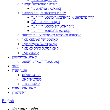
דופּלעקסער/דיפּלעקסער
קאַוואַטי דופּלעקסער
מאַכט דיווידער און ספּליטטער
הויך-פרעקווענץ בראָדבאַנד מאַכט דיווידער
LC מאַכט דיווידער
מיקראָסטריפּ מאַכט דיווידער
קעגנשטעל מאַכט דיווידער
אַנדערע פּאַסיווע קאָמבינאַציע דעוויסעס
קאָאַקסיאַל אַטענואַטאָר
קאָאַקסיאַל איזאָלאַטאָר
קאָאַקסיאַל סירקולאַטאָר
קאַנעקטאָר
קאַסטאַמייזיישאַן
קאַסטאַמייזיישאַן פּראָצעס
נייעס
וועגן אונדז
אויסשטעלונג
סערטיפיקאַט
פאַבריק טור
קאָנטאַקט אונדז
דאַונלאָודן
English