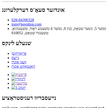
אונדזער סעאָ'ס דערקלערונג
028-84390328
tom@keenlion.com
נומער 5, 1טער שטאָק, בנין 9, נומער 6 טשענגע ראָוד, טשענגהואַ,
טשענגדו שטאָט, 610052
שנעלע לינקס
פּראָדוקטן
נייעס
וועגן אונדז
קאָנטאַקט אונדז
נייעסבריוו רעגיסטראַציע