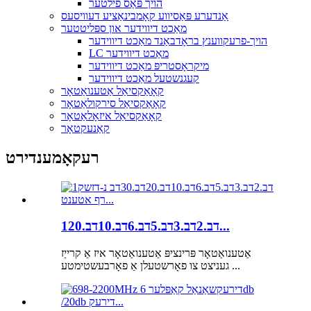
הויך פּאַס פילטער
אַנדערע פּאַסיווע קאָמבינאַציע דעוויסעס
מאַכט דיווידער און ספּליטטער
הויך-פרעקווענץ בראָדבאַנד מאַכט דיווידער
LC מאַכט דיווידער
מיקראָסטריפּ מאַכט דיווידער
קעגנשטעל מאַכט דיווידער
קאָאַקסיאַל אַטענואַטאָר
קאָאַקסיאַל סירקולאַטאָר
קאָאַקסיאַל איזאָלאַטאָר
קאַנעקטאָר
רעקאָמענדירט
1דב.2דב.3דב.5דב.6דב.10דב.20...
אַטענואַטאָר פּרינציפּ אַטענואַטאָר איז אַ קרייַז
געניצט צו פאָרשטעלן אַ פאָרבעשטימטע ...