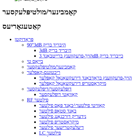
קאָמבינער/מולטיפּלעקסער
קאַטעגאָריעס
פּראָדוקטן
90°3dB היבריד בריק
3dB היבריד בריק
הויך-פרעקווענץ ברייטבאַנד 3dB כייבריד בריק
בייאַס טי
קאָמבינער/מולטיפּלעקסער
ריכטונגס-קאפלער
הויך-פרעקווענץ בראָדבאַנד דירעקשאַנאַל קאַפּלער
מיקראָסטריפּ דירעקשאַנאַל קאַפּלער
דופּלעקסער/דיפּלעקסער
קאַוואַטי דופּלעקסער
RF פילטער
קאַוויטי פילטער^באַנד פּאַס פילטער
באַנד סטאָפּ פֿילטער
נידעריק דורכגאַנג פילטער
מיקראָסטריפּ פילטער
דיעלעקטרישער פילטער
LC פילטער