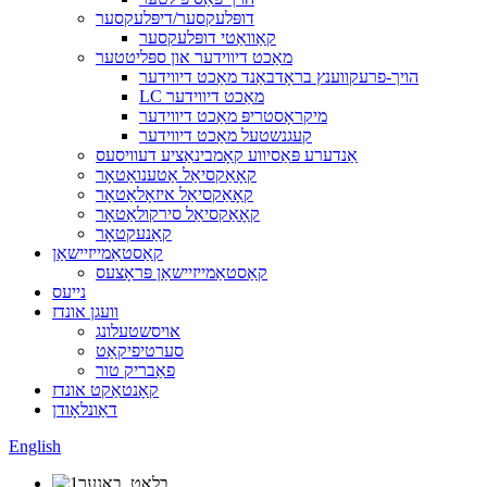
דופּלעקסער/דיפּלעקסער
קאַוואַטי דופּלעקסער
מאַכט דיווידער און ספּליטטער
הויך-פרעקווענץ בראָדבאַנד מאַכט דיווידער
LC מאַכט דיווידער
מיקראָסטריפּ מאַכט דיווידער
קעגנשטעל מאַכט דיווידער
אַנדערע פּאַסיווע קאָמבינאַציע דעוויסעס
קאָאַקסיאַל אַטענואַטאָר
קאָאַקסיאַל איזאָלאַטאָר
קאָאַקסיאַל סירקולאַטאָר
קאַנעקטאָר
קאַסטאַמייזיישאַן
קאַסטאַמייזיישאַן פּראָצעס
נייעס
וועגן אונדז
אויסשטעלונג
סערטיפיקאַט
פאַבריק טור
קאָנטאַקט אונדז
דאַונלאָודן
English