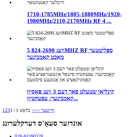
1710-1785MHz/1805-1880MHz/1920-
1980MHz/2110-2170MHz RF 4 ...
5 וועג 824-2690MHZ RF ספּליטטער
מאַכט קאָמבינער
קינליאָן שטעלט פאר דעם 3 וועג פּאַסיוו
קאָמבינער: עפעקטיוו...
ווייטער >
>>
בלאַט 1 / 3
3
2
1
אונדזער סעאָ'ס דערקלערונג
028-84390328