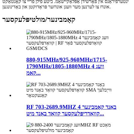
ינטערפיראַנס אין פאַרשידן אַפּלאַקיישאַנז. ביטע פילן פריי צו קאָנטאַקט
אונדז צו לערנען מער וועגן אונדזער פּראָדוקטן און באַדינונגען.
קאָמבינער/מולטיפּלעקסער
880-915MHz/925-960MHz/1715-
1790MHz/1805-1880MHz 4 וועג
קאמ...
RF 703-2689.9MHZ 4 באַנד קאָמבינער
קוואַדריפּלעקסער קוואַד באַנד מיט...