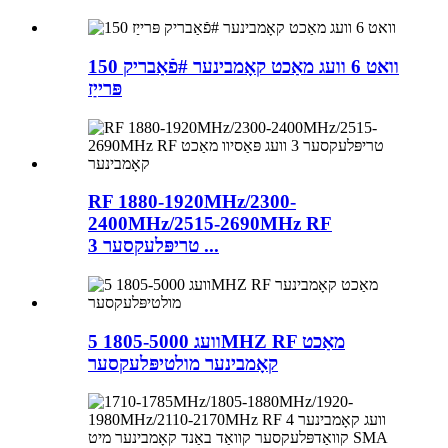
150 וואט 6 וועג מאַכט קאָמבינער #פֿאַבריק
פּרייַז
RF 1880-1920MHz/2300-
2400MHz/2515-2690MHz RF
טריפּלעקסער 3 ...
5 וועג 1805-5000MHZ RF מאַכט
קאָמבינער מולטיפּלעקסער