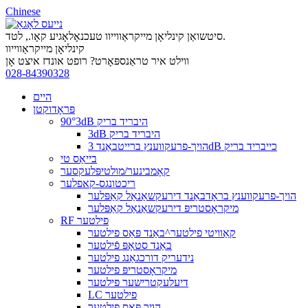
Chinese
סיטשואַן קינליאָן מייקראַווייוו טעכנאָלאָגיע קאָו., לטד.
קינליאָן מייקראַווייוו
ווילט איר טראַנספּאָרט? רופט אונדז איצט אָן
028-84390328
היים
פּראָדוקטן
90°3dB היבריד בריק
3dB היבריד בריק
הויך-פרעקווענץ ברייטבאַנד 3dB כייבריד בריק
בייאַס טי
קאָמבינער/מולטיפּלעקסער
ריכטונגס-קאפלער
הויך-פרעקווענץ בראָדבאַנד דירעקשאַנאַל קאַפּלער
מיקראָסטריפּ דירעקשאַנאַל קאַפּלער
RF פילטער
קאַוויטי פילטער^באַנד פּאַס פילטער
באַנד סטאָפּ פֿילטער
נידעריק דורכגאַנג פילטער
מיקראָסטריפּ פילטער
דיעלעקטרישער פילטער
LC פילטער
הויך פּאַס פילטער