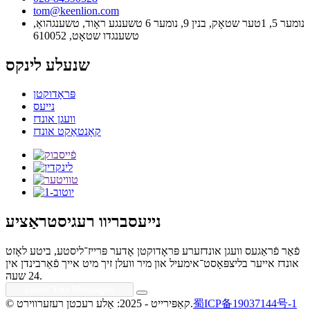
tom@keenlion.com
נומער 5, 1טער שטאָק, בנין 9, נומער 6 טשענגע ראָוד, טשענגהואַ,
טשענגדו שטאָט, 610052
שנעלע לינקס
פּראָדוקטן
נייעס
וועגן אונדז
קאָנטאַקט אונדז
נייעסבריוו רעגיסטראַציע
פֿאַר פֿראַגעס וועגן אונדזערע פּראָדוקטן אָדער פּרייז־ליסטע, ביטע לאָזט
אונדז אייער בליצפּאָסט־אימעיל און מיר וועלן זיך מיט אייך פֿאַרבינדן אין
24 שעה.
蜀ICP备19037144号-1
© קאַפּירייט - 2025: אַלע רעכטן רעזערווירט.