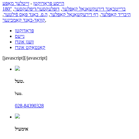
הייסע פּראָדוקטן
-
זייטלעך מאַפּע
ברייטבאַנד דירעקשאַנאַל קאַפּלער
,
דופּלעקסער/דיפּלעקסער
,
180°
היבריד קאַפּלער
,
רף דירעקשאַנאַל קאַפּלער
,
ה.פ. באַנד פּאַס פֿילטער
,
,
קוואַד-באַנד קאָמבינער
פּראָדוקטן
נייעס
וועגן אונדז
קאָנטאַקט אונדז
[javascript]
[/javascript]
טעל.
טעל.
028-84390328
אימעיל