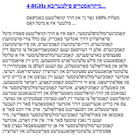
4-8GHz מיקראָסטריפּ פילטער/באַ...
מעלות 100% גאָר נייַ און הויך קוואַליטעט באַנדפּאַס
פילטער איז אַ מיטל וואָס ...
קאָמבינער/מולטיפּלעקסער, וואָס איז אַ הויך-קוואַליטעט פּאַסיוו מיטל
פּראָדוצירט דורך אונדזער פאַבריק. עס כולל צוויי-פרעקווענץ
קאָמבינערס, דריי-פרעקווענץ קאָמבינערס, און פיר-פרעקווענץ
קאָמבינערס. אַלע די דעוויסעס זענען קאַסטאַמייזאַבאַל צו טרעפן דיין
ספּעציפיש באדערפענישן. קאָמבינער/מולטיפּלעקסער איז אַ שליסל
קאָמפּאָנענט אין פילע עלעקטראָניש סיסטעמען. מיט זיין אַוואַנסירטע
פּלאַן און פאַרלאָזלעך פאָרשטעלונג, עס קענען העלפֿן צו אָפּטימיזירן די
עלעקטראָמאַגנעטישע ספּעקטרום און רעדוצירן ינטערפיראַנס. דערצו,
אונדזער קאָמבינער/מולטיפּלעקסער קענען זיין געניצט אין אַ ברייט קייט
פון אַפּלאַקיישאַנז, אַזאַ ווי וויירלעסס קאָמוניקאַציע, ראַדאַר סיסטעמען,
און סאַטעליט קאָמוניקאַציע. אונדזער קאָמבינער/מולטיפּלעקסער איז
געמאכט פון הויך-קוואַליטעט מאַטעריאַלס און דורכגעגאנגען שטרענג
קוואַליטעט קאָנטראָל צו ענשור זיין לאַנג-טערמין פעסטקייַט און געווער.
עס איז ברייט אנערקענט דורך אונדזער קאַסטאַמערז פֿאַר זיין העכער
פאָרשטעלונג און ויסגעצייכנט פאַרלאָזלעך. אויב איר זוכט פֿאַר אַ
פאַכמאַן און פאַרלאָזלעך קאָמבינער/מולטיפּלעקסער סאַפּלייער, מיר
זענען די גאנץ שוטעף פֿאַר איר. אין איין וואָרט, אונדזער
קאָמבינער/מולטיפּלעקסער איז אַן ינדיספּענסאַבאַל געצייַג פֿאַר
אָפּטימיזינג עלעקטראָמאַגנעטישע פאָרשטעלונג און רעדוצירן