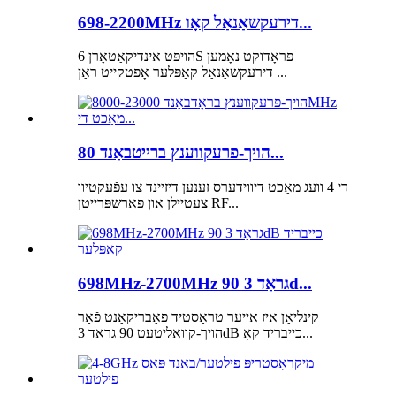
698-2200MHz דירעקשאַנאַל קאָו...
הויפּט אינדיקאַטאָרן 6S פּראָדוקט נאָמען
דירעקשאַנאַל קאַפּלער אָפטקייט ראַן ...
הויך-פרעקווענץ ברייטבאַנד 80...
די 4 וועג מאַכט דיווידערס זענען דיזיינד צו עפֿעקטיוו
צעטיילן און פאַרשפּרייטן RF...
698MHz-2700MHz 90 גראַד 3d...
קינליאָן איז אייער טראַסטיד פאַבריקאַנט פֿאַר
הויך-קוואַליטעט 90 גראַד 3dB כייבריד קאָ...