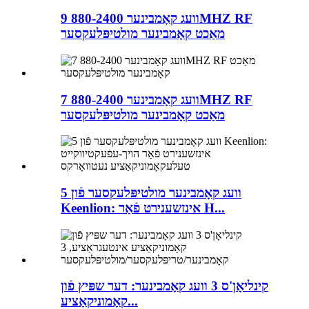
9 וועג קאָמבינער 880-2400MHZ RF
מאַכט קאָמבינער מולטיפּלעקסער
7 וועג קאָמבינער 880-2400MHZ RF
מאַכט קאָמבינער מולטיפּלעקסער
5 וועג קאָמבינער מולטיפּלעקסער פֿון
Keenlion: אינזשענירט פֿאַר H...
קינליאָן'ס 3 וועג קאָמבינער: דער שפּיץ פֿון
קאָמוניקאַציע...