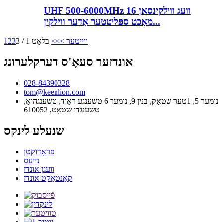
UHF 500-6000MHz 16 וועג ווילקינסאן
מאַכט ספּליטטער אָדער ווילקין...
ווייטער >
>>
בלאַט 1 / 3
3
2
1
אונדזער סעאָ'ס דערקלערונג
028-84390328
tom@keenlion.com
נומער 5, 1טער שטאָק, בנין 9, נומער 6 טשענגע ראָוד, טשענגהואַ,
טשענגדו שטאָט, 610052
שנעלע לינקס
פּראָדוקטן
נייעס
וועגן אונדז
קאָנטאַקט אונדז