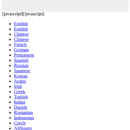
[javascript]
[/javascript]
English
English
Chinese
Chinese
French
German
Portuguese
Spanish
Russian
Japanese
Korean
Arabic
Irish
Greek
Turkish
Italian
Danish
Romanian
Indonesian
Czech
Afrikaans