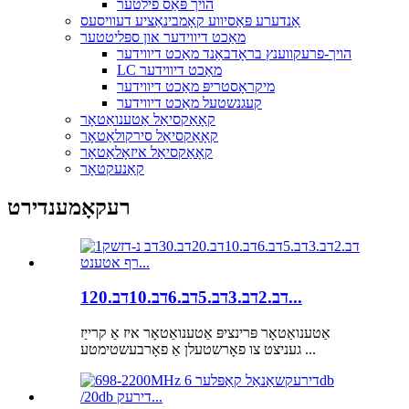
הויך פּאַס פילטער
אַנדערע פּאַסיווע קאָמבינאַציע דעוויסעס
מאַכט דיווידער און ספּליטטער
הויך-פרעקווענץ בראָדבאַנד מאַכט דיווידער
LC מאַכט דיווידער
מיקראָסטריפּ מאַכט דיווידער
קעגנשטעל מאַכט דיווידער
קאָאַקסיאַל אַטענואַטאָר
קאָאַקסיאַל סירקולאַטאָר
קאָאַקסיאַל איזאָלאַטאָר
קאַנעקטאָר
רעקאָמענדירט
1דב.2דב.3דב.5דב.6דב.10דב.20...
אַטענואַטאָר פּרינציפּ אַטענואַטאָר איז אַ קרייַז
געניצט צו פאָרשטעלן אַ פאָרבעשטימטע ...