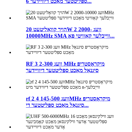
ספּליטטער מאַכט דיוויידער 6...
הויך קוואַליטעט 20W 2 וועג 2000-
10000MHz SMA ווייַבלעך קאַוויטי פּאָ...
RF 3 וועג 2-300 MHz מיקראָסטריפּ
סיגנאַל מאַכט ספּליטטער דיוויידער
rf 2 4 וועג 145-500MHz מיקראָסטריפּ
סיגנאַל מאַכט ספּליטטער די...