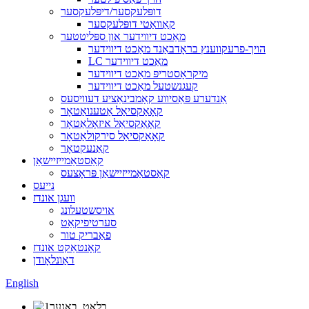
דופּלעקסער/דיפּלעקסער
קאַוואַטי דופּלעקסער
מאַכט דיווידער און ספּליטטער
הויך-פרעקווענץ בראָדבאַנד מאַכט דיווידער
LC מאַכט דיווידער
מיקראָסטריפּ מאַכט דיווידער
קעגנשטעל מאַכט דיווידער
אַנדערע פּאַסיווע קאָמבינאַציע דעוויסעס
קאָאַקסיאַל אַטענואַטאָר
קאָאַקסיאַל איזאָלאַטאָר
קאָאַקסיאַל סירקולאַטאָר
קאַנעקטאָר
קאַסטאַמייזיישאַן
קאַסטאַמייזיישאַן פּראָצעס
נייעס
וועגן אונדז
אויסשטעלונג
סערטיפיקאַט
פאַבריק טור
קאָנטאַקט אונדז
דאַונלאָודן
English