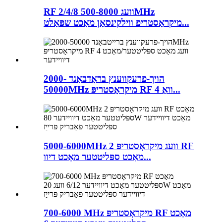
RF 2/4/8 וועג 500-8000MHz
מיקראָסטריפּ ווילקינסאָן מאַכט שפּאַלט...
הויך-פרעקווענץ בראָדבאַנד 2000-
50000MHz מיקראָסטריפּ RF 4 וואַ...
5000-6000MHz 2 וועג מיקראָסטריפּ RF
מאַכט ספּליטטער מאַכט דיוו...
700-6000 MHz מיקראָסטריפּ RF מאַכט