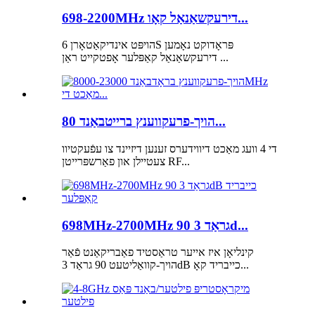
698-2200MHz דירעקשאַנאַל קאָו...
הויפּט אינדיקאַטאָרן 6S פּראָדוקט נאָמען
דירעקשאַנאַל קאַפּלער אָפטקייט ראַן ...
הויך-פרעקווענץ ברייטבאַנד 80...
די 4 וועג מאַכט דיווידערס זענען דיזיינד צו עפֿעקטיוו
צעטיילן און פאַרשפּרייטן RF...
698MHz-2700MHz 90 גראַד 3d...
קינליאָן איז אייער טראַסטיד פאַבריקאַנט פֿאַר
הויך-קוואַליטעט 90 גראַד 3dB כייבריד קאָ...