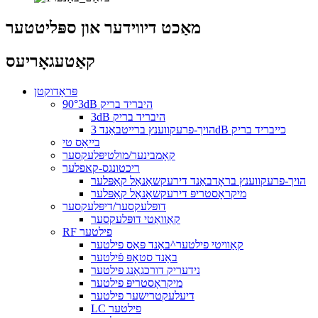
מאַכט דיווידער און ספּליטטער
קאַטעגאָריעס
פּראָדוקטן
90°3dB היבריד בריק
3dB היבריד בריק
הויך-פרעקווענץ ברייטבאַנד 3dB כייבריד בריק
בייאַס טי
קאָמבינער/מולטיפּלעקסער
ריכטונגס-קאפלער
הויך-פרעקווענץ בראָדבאַנד דירעקשאַנאַל קאַפּלער
מיקראָסטריפּ דירעקשאַנאַל קאַפּלער
דופּלעקסער/דיפּלעקסער
קאַוואַטי דופּלעקסער
RF פילטער
קאַוויטי פילטער^באַנד פּאַס פילטער
באַנד סטאָפּ פֿילטער
נידעריק דורכגאַנג פילטער
מיקראָסטריפּ פילטער
דיעלעקטרישער פילטער
LC פילטער