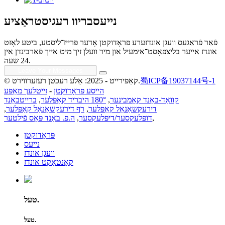
נייעסבריוו רעגיסטראַציע
פֿאַר פֿראַגעס וועגן אונדזערע פּראָדוקטן אָדער פּרייז־ליסטע, ביטע לאָזט
אונדז אייער בליצפּאָסט־אימעיל און מיר וועלן זיך מיט אייך פֿאַרבינדן אין
24 שעה.
蜀ICP备19037144号-1
© קאַפּירייט - 2025: אַלע רעכטן רעזערווירט.
הייסע פּראָדוקטן
-
זייטלעך מאַפּע
קוואַד-באַנד קאָמבינער
,
180° היבריד קאַפּלער
,
ברייטבאַנד
דירעקשאַנאַל קאַפּלער
,
רף דירעקשאַנאַל קאַפּלער
,
,
דופּלעקסער/דיפּלעקסער
,
ה.פ. באַנד פּאַס פֿילטער
פּראָדוקטן
נייעס
וועגן אונדז
קאָנטאַקט אונדז
טעל.
טעל.