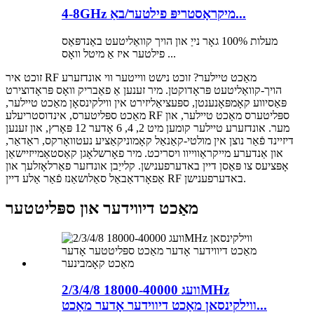
4-8GHz מיקראָסטריפּ פילטער/באַ...
מעלות 100% גאָר נייַ און הויך קוואַליטעט באַנדפּאַס
פילטער איז אַ מיטל וואָס ...
זוכט איר RF מאַכט טיילער? זוכט נישט ווייטער ווי אונדזערע
הויך-קוואַליטעט פּראָדוקטן. מיר זענען אַ פאַבריק וואָס פּראָדוצירט
פּאַסיווע קאָמפּאָנענטן, ספּעציאַליזירט אין ווילקינסאָן מאַכט טיילער,
מאַכט ספּליטערס, אינדוסטריעלע RF ספּליטערס מאַכט טיילער, און
מער. אונדזערע טיילער קומען מיט 2, 4, 6 אָדער 12 פּאָרץ, און זענען
דיזיינד פֿאַר נוצן אין מולטי-קאַנאַל קאָמוניקאַציע נעטוואָרקס, ראַדאַר,
און אַנדערע מייקראַווייוו ויסריכט. מיר פאָרשלאָגן קאַסטאַמייזיישאַן
אָפּציעס צו פּאַסן דיין באדערפענישן. קלייַבן אונדזער פאַרלאָזלעך און
אַפאָרדאַבאַל סאַלושאַנז פֿאַר אַלע דיין RF באדערפענישן.
מאַכט דיווידער און ספּליטטער
2/3/4/8 וועג 18000-40000MHz
ווילקינסאן מאַכט דיווידער אָדער מאַכט...