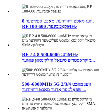
8 וועג מאַכט דיוויידער, מאַכט ספּליטער,
RF קאָמבינער, 100-600MHz
RF 2 4 8 וועג 500-6000MHz
מיקראָסטריפּ סיגנאַל ווילקינסאָן פּאַוער...
500~6000MHz 5G 2/3/4 וועג מאַכט
שפּאַלטער אָדער מאַכט דיוויידער ...