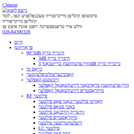
Chinese
סיטשואַן קינליאָן מייקראַווייוו טעכנאָלאָגיע קאָו., לטד.
קינליאָן מייקראַווייוו
ווילט איר טראַנספּאָרט? רופט אונדז איצט אָן
028-84390328
היים
פּראָדוקטן
90°3dB היבריד בריק
3dB היבריד בריק
הויך-פרעקווענץ ברייטבאַנד 3dB כייבריד בריק
בייאַס טי
קאָמבינער/מולטיפּלעקסער
ריכטונגס-קאפלער
הויך-פרעקווענץ בראָדבאַנד דירעקשאַנאַל קאַפּלער
מיקראָסטריפּ דירעקשאַנאַל קאַפּלער
RF פילטער
קאַוויטי פילטער^באַנד פּאַס פילטער
באַנד סטאָפּ פֿילטער
נידעריק דורכגאַנג פילטער
מיקראָסטריפּ פילטער
דיעלעקטרישער פילטער
LC פילטער
הויך פּאַס פילטער