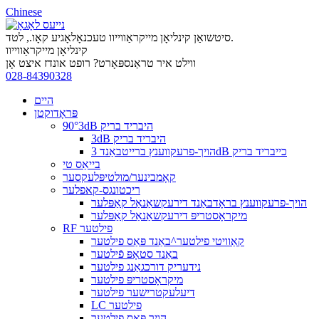
Chinese
סיטשואַן קינליאָן מייקראַווייוו טעכנאָלאָגיע קאָו., לטד.
קינליאָן מייקראַווייוו
ווילט איר טראַנספּאָרט? רופט אונדז איצט אָן
028-84390328
היים
פּראָדוקטן
90°3dB היבריד בריק
3dB היבריד בריק
הויך-פרעקווענץ ברייטבאַנד 3dB כייבריד בריק
בייאַס טי
קאָמבינער/מולטיפּלעקסער
ריכטונגס-קאפלער
הויך-פרעקווענץ בראָדבאַנד דירעקשאַנאַל קאַפּלער
מיקראָסטריפּ דירעקשאַנאַל קאַפּלער
RF פילטער
קאַוויטי פילטער^באַנד פּאַס פילטער
באַנד סטאָפּ פֿילטער
נידעריק דורכגאַנג פילטער
מיקראָסטריפּ פילטער
דיעלעקטרישער פילטער
LC פילטער
הויך פּאַס פילטער