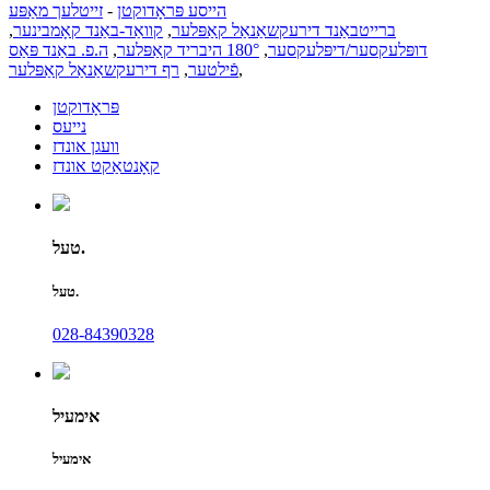
הייסע פּראָדוקטן
-
זייטלעך מאַפּע
ברייטבאַנד דירעקשאַנאַל קאַפּלער
,
קוואַד-באַנד קאָמבינער
,
דופּלעקסער/דיפּלעקסער
,
180° היבריד קאַפּלער
,
ה.פ. באַנד פּאַס
,
פֿילטער
,
רף דירעקשאַנאַל קאַפּלער
פּראָדוקטן
נייעס
וועגן אונדז
קאָנטאַקט אונדז
טעל.
טעל.
028-84390328
אימעיל
אימעיל