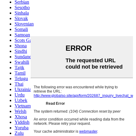
Serbian
Sesotho
Sinhala
Slovak
Slovenian
Somali
Samoan
Scots Gaelic
Shona
Sindhi
Sundanese
Swahili
Tajik
Tamil
Telugu
Thai
Ukrainian
Urdu
Uzbek
Vietnamese
Welsh
Xhosa
Yiddish
Yoruba
Zulu