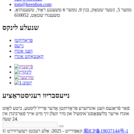
tom@keenlion.com
נומער 5, 1טער שטאָק, בנין 9, נומער 6 טשענגע ראָוד, טשענגהואַ,
טשענגדו שטאָט, 610052
שנעלע לינקס
פּראָדוקטן
נייעס
וועגן אונדז
קאָנטאַקט אונדז
נייעסבריוו רעגיסטראַציע
פֿאַר פֿראַגעס וועגן אונדזערע פּראָדוקטן אָדער פּרייז־ליסטע, ביטע לאָזט
אונדז אייער בליצפּאָסט־אימעיל און מיר וועלן זיך מיט אייך פֿאַרבינדן אין
24 שעה.
蜀ICP备19037144号-1
© קאַפּירייט - 2025: אַלע רעכטן רעזערווירט.