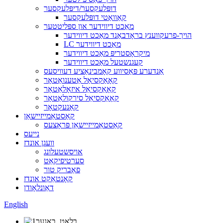
דופּלעקסער/דיפּלעקסער
קאַוואַטי דופּלעקסער
מאַכט דיווידער און ספּליטטער
הויך-פרעקווענץ בראָדבאַנד מאַכט דיווידער
LC מאַכט דיווידער
מיקראָסטריפּ מאַכט דיווידער
קעגנשטעל מאַכט דיווידער
אַנדערע פּאַסיווע קאָמבינאַציע דעוויסעס
קאָאַקסיאַל אַטענואַטאָר
קאָאַקסיאַל איזאָלאַטאָר
קאָאַקסיאַל סירקולאַטאָר
קאַנעקטאָר
קאַסטאַמייזיישאַן
קאַסטאַמייזיישאַן פּראָצעס
נייעס
וועגן אונדז
אויסשטעלונג
סערטיפיקאַט
פאַבריק טור
קאָנטאַקט אונדז
דאַונלאָודן
English