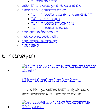
הויך פּאַס פילטער
אַנדערע פּאַסיווע קאָמבינאַציע דעוויסעס
מאַכט דיווידער און ספּליטטער
הויך-פרעקווענץ בראָדבאַנד מאַכט דיווידער
LC מאַכט דיווידער
מיקראָסטריפּ מאַכט דיווידער
קעגנשטעל מאַכט דיווידער
קאָאַקסיאַל אַטענואַטאָר
קאָאַקסיאַל סירקולאַטאָר
קאָאַקסיאַל איזאָלאַטאָר
קאַנעקטאָר
רעקאָמענדירט
1דב.2דב.3דב.5דב.6דב.10דב.20...
אַטענואַטאָר פּרינציפּ אַטענואַטאָר איז אַ קרייַז
געניצט צו פאָרשטעלן אַ פאָרבעשטימטע ...