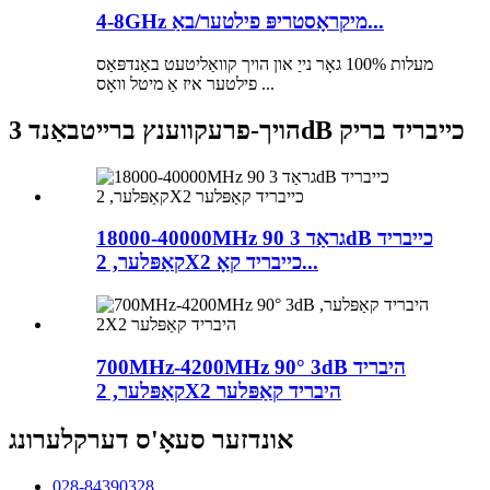
4-8GHz מיקראָסטריפּ פילטער/באַ...
מעלות 100% גאָר נייַ און הויך קוואַליטעט באַנדפּאַס
פילטער איז אַ מיטל וואָס ...
הויך-פרעקווענץ ברייטבאַנד 3dB כייבריד בריק
18000-40000MHz 90 גראַד 3dB כייבריד
קאַפּלער, 2X2 כייבריד קאָ...
700MHz-4200MHz 90° 3dB היבריד
קאַפּלער, 2X2 היבריד קאַפּלער
אונדזער סעאָ'ס דערקלערונג
028-84390328