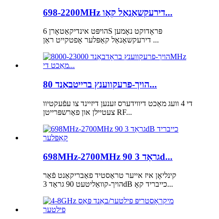
698-2200MHz דירעקשאַנאַל קאָו...
הויפּט אינדיקאַטאָרן 6S פּראָדוקט נאָמען
דירעקשאַנאַל קאַפּלער אָפטקייט ראַן ...
הויך-פרעקווענץ ברייטבאַנד 80...
די 4 וועג מאַכט דיווידערס זענען דיזיינד צו עפֿעקטיוו
צעטיילן און פאַרשפּרייטן RF...
698MHz-2700MHz 90 גראַד 3d...
קינליאָן איז אייער טראַסטיד פאַבריקאַנט פֿאַר
הויך-קוואַליטעט 90 גראַד 3dB כייבריד קאָ...