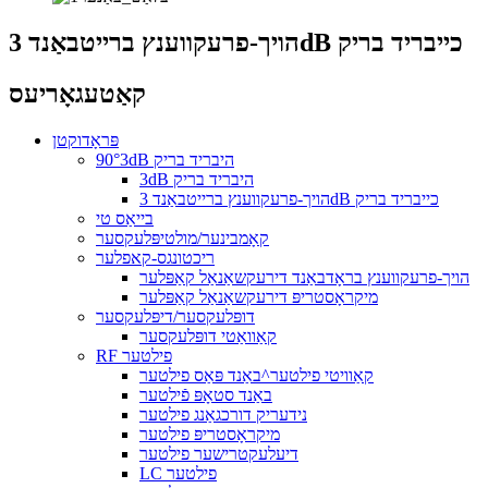
הויך-פרעקווענץ ברייטבאַנד 3dB כייבריד בריק
קאַטעגאָריעס
פּראָדוקטן
90°3dB היבריד בריק
3dB היבריד בריק
הויך-פרעקווענץ ברייטבאַנד 3dB כייבריד בריק
בייאַס טי
קאָמבינער/מולטיפּלעקסער
ריכטונגס-קאפלער
הויך-פרעקווענץ בראָדבאַנד דירעקשאַנאַל קאַפּלער
מיקראָסטריפּ דירעקשאַנאַל קאַפּלער
דופּלעקסער/דיפּלעקסער
קאַוואַטי דופּלעקסער
RF פילטער
קאַוויטי פילטער^באַנד פּאַס פילטער
באַנד סטאָפּ פֿילטער
נידעריק דורכגאַנג פילטער
מיקראָסטריפּ פילטער
דיעלעקטרישער פילטער
LC פילטער